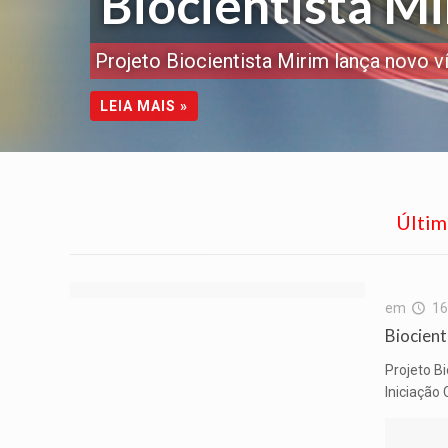
Biocientista M
Projeto Biocientista Mirim lança novo v
LEIA MAIS »
Últim
em
16
Biocient
Projeto B
Iniciação 