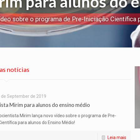
irim para alunos do 
ídeo sobre o programa de Pre-Iniciação Científica 
as notícias
 de September de 2019
ista Mirim para alunos do ensino médio
iocientista Mirim lança novo vídeo sobre o programa de Pre-
Científica para alunos do Ensino Médio!
Leia mais