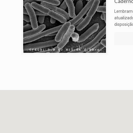
Caderno
Lembramo
atualizad
disposição