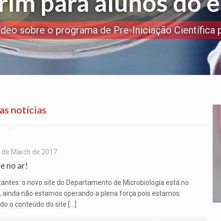
irim para alunos do 
ídeo sobre o programa de Pre-Iniciação Científica 
as notícias
 de March de 2017
e no ar!
itantes: o novo site do Departamento de Microbiologia está no
, ainda não estamos operando a plena força pois estamos
do o conteúdo do site […]