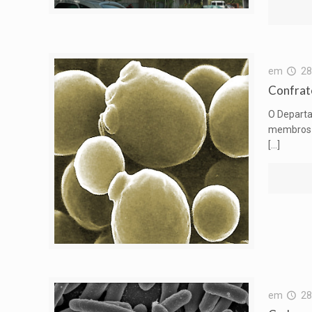
em
28
Confrate
O Departa
membros à
[…]
em
28