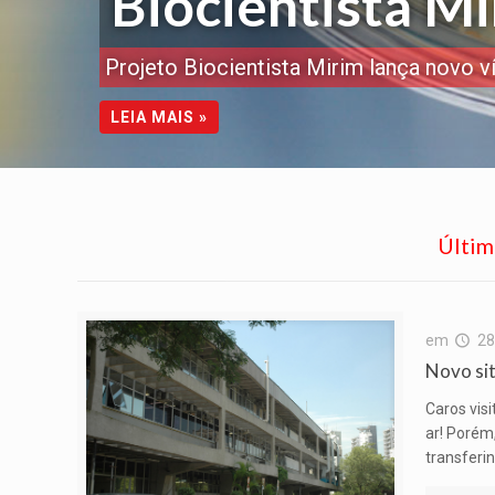
Biocientista M
Projeto Biocientista Mirim lança novo v
LEIA MAIS »
Últim
em
28
Novo sit
Caros vis
ar! Porém
transferin