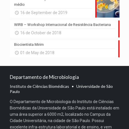
médio
16 de September de 2019
WIRB – Workshop Internacional de Resistência Bacteriana
16 de October de 2018
Biocientista Mirim
01 de May de 2018
Departamento de Microbiologia
Instituto de Ciências Biomédicas • Universidade de São
Paulo
O Departamento de Microbiologia do Instituto de Ciências
Biomédicas da Universidade de São Paulo está instalado em
uma área superior a 6000 m2, localizado no Campus da
Cidade Universitária, na cidade de São Paulo. Possui
excelente infra-estrutura laboratorial e de ensino, e vem