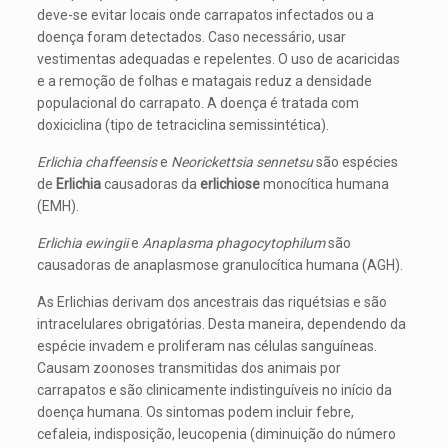
deve-se evitar locais onde carrapatos infectados ou a
doença foram detectados. Caso necessário, usar
vestimentas adequadas e repelentes. O uso de acaricidas
e a remoção de folhas e matagais reduz a densidade
populacional do carrapato. A doença é tratada com
doxiciclina (tipo de tetraciclina semissintética).
Erlichia chaffeensis
e
Neorickettsia sennetsu
são espécies
de
Erlichia
causadoras da
erlichiose
monocítica humana
(EMH).
Erlichia ewingii
e
Anaplasma phagocytophilum
são
causadoras de anaplasmose granulocítica humana (AGH).
As Erlichias derivam dos ancestrais das riquétsias e são
intracelulares obrigatórias. Desta maneira, dependendo da
espécie invadem e proliferam nas células sanguíneas.
Causam zoonoses transmitidas dos animais por
carrapatos e são clinicamente indistinguíveis no início da
doença humana. Os sintomas podem incluir febre,
cefaleia, indisposição, leucopenia (diminuição do número