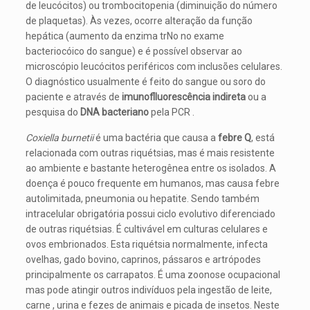
de leucócitos) ou trombocitopenia (diminuição do número
de plaquetas). Às vezes, ocorre alteração da função
hepática (aumento da enzima trNo no exame
bacteriocóico do sangue) e é possível observar ao
microscópio leucócitos periféricos com inclusões celulares.
O diagnóstico usualmente é feito do sangue ou soro do
paciente e através de
imunoflluorescência indireta
ou a
pesquisa do
DNA bacteriano
pela PCR .
Coxiella burnetii
é uma bactéria que causa a
febre Q
, está
relacionada com outras riquétsias, mas é mais resistente
ao ambiente e bastante heterogênea entre os isolados. A
doença é pouco frequente em humanos, mas causa febre
autolimitada, pneumonia ou hepatite. Sendo também
intracelular obrigatória possui ciclo evolutivo diferenciado
de outras riquétsias. É cultivável em culturas celulares e
ovos embrionados. Esta riquétsia normalmente, infecta
ovelhas, gado bovino, caprinos, pássaros e artrópodes
principalmente os carrapatos. É uma zoonose ocupacional
mas pode atingir outros indivíduos pela ingestão de leite,
carne , urina e fezes de animais e picada de insetos. Neste