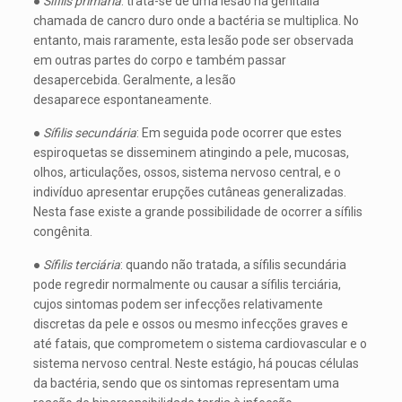
●
Sífilis primária
: trata-se de uma lesão na genitália
chamada de cancro duro onde a bactéria se multiplica. No
entanto, mais raramente, esta lesão pode ser observada
em outras partes do corpo e também passar
desapercebida. Geralmente, a lesão
desaparece espontaneamente.
●
Sífilis secundária
: Em seguida pode ocorrer que estes
espiroquetas se disseminem atingindo a pele, mucosas,
olhos, articulações, ossos, sistema nervoso central, e o
indivíduo apresentar erupções cutâneas generalizadas.
Nesta fase existe a grande possibilidade de ocorrer a sífilis
congênita.
●
Sífilis terciária
: quando não tratada, a sífilis secundária
pode regredir normalmente ou causar a sífilis terciária,
cujos sintomas podem ser infecções relativamente
discretas da pele e ossos ou mesmo infecções graves e
até fatais, que comprometem o sistema cardiovascular e o
sistema nervoso central. Neste estágio, há poucas células
da bactéria, sendo que os sintomas representam uma