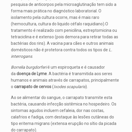
pesquisa de anticorpos pela microaglutinação tem sido a
forma mais prática no diagnóstico laboratorial. O
isolamento pela cultura ocorre, mas é mais raro
(hemocultura, cultura do liquido céfalo raquidiano).O
tratamento é realizado com penicilina, estreptomicina ou
tetraciclina e é extenso (pois demora para retirar todas as
bactérias dos rins). A vacina para cães e outros animais
domésticos não é protetora contra todos os tipos de
L.
interrogans
.
Borrelia burgdorferi
é um espiroqueta e é causador
da
doença de Lyme
. A bactéria é transmitida aos seres
humanos e animais através de carrapatos, principalmente
o
carrapato de cervos
(
Ixodes scapularis
).
Ao se alimentar do sangue, o carrapato transmite esta
bactéria, causando infecção sistêmica no hospedeiro. Os
sintomas agudos incluem cefaleia, dor nas costas,
calafrios e fadiga, com destaque às lesões cutâneas do
tipo eritema migrans (extensa erupção no sítio da picada
do carrapato).