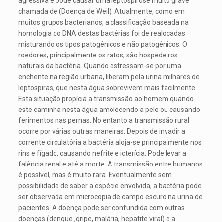
agressiva e pode causar uma leptospirose muito grave
chamada de (Doença de Weil). Atualmente, como em
muitos grupos bacterianos, a classificação baseada na
homologia do DNA destas bactérias foi de realocadas
misturando os tipos patogênicos e não patogênicos. O
roedores, principalmente os ratos, são hospedeiros
naturais da bactéria. Quando estressam-se por uma
enchente na região urbana, liberam pela urina milhares de
leptospiras, que nesta água sobrevivem mais facilmente.
Esta situação propícia a transmissão ao homem quando
este caminha nesta água amolecendo a pele ou causando
ferimentos nas pernas. No entanto a transmissão rural
ocorre por várias outras maneiras. Depois de invadir a
corrente circulatória a bactéria aloja-se principalmente nos
rins e fígado, causando nefrite e icterícia. Pode levar a
falência renal e até a morte. A transmissão entre humanos
é possível, mas é muito rara. Eventualmente sem
possibilidade de saber a espécie envolvida, a bactéria pode
ser observada em microcopia de campo escuro na urina de
pacientes. A doença pode ser confundida com outras
doenças (dengue ,gripe, malária, hepatite viral) e a