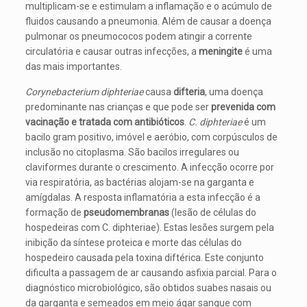
multiplicam-se e estimulam a inflamação e o acúmulo de
fluidos causando a pneumonia. Além de causar a doença
pulmonar os pneumococos podem atingir a corrente
circulatória e causar outras infecções, a
meningite
é uma
das mais importantes.
Corynebacterium diphteriae
causa
difteria
, uma doença
predominante nas crianças e que pode ser
prevenida com
vacinação e tratada com antibióticos
.
C. diphteriae
é um
bacilo gram positivo, imóvel e aeróbio, com corpúsculos de
inclusão no citoplasma. São bacilos irregulares ou
claviformes durante o crescimento. A infecção ocorre por
via respiratória, as bactérias alojam-se na garganta e
amígdalas. A resposta inflamatória a esta infecção é a
formação de
pseudomembranas
(lesão de células do
hospedeiras com C. diphteriae). Estas lesões surgem pela
inibição da síntese proteica e morte das células do
hospedeiro causada pela toxina diftérica. Este conjunto
dificulta a passagem de ar causando asfixia parcial. Para o
diagnóstico microbiológico, são obtidos suabes nasais ou
da garganta e semeados em meio ágar sangue com