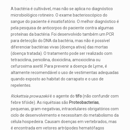
A bactéria é cultivável, mas não se aplica no diagnóstico
microbiológico rotineiro. O exame bacterioscópico do
sangue do paciente é insatisfatório. O melhor diagnóstico é
pela pesquisa de anticorpos do paciente contra algumas
proteínas da bactéria. Foi desenvolvido também um PCR
para detecção do DNA da bactéria, mas não é possível
diferenciar bactérias vivas (doença ativa) das mortas
(doença tratada). O tratamento pode ser realizado com
tetraciclina, penicilina, doxiciclina, amoxiciclina ou
cefuroxima axetil. Para prevenir a doença de Lyme, é
altamente recomendável o uso de vestimentas adequadas
quando exposto ao habitat do carrapato e o uso de
repelentes.
Rickettsia prowazekii
é o agente do
tifo
(não confundir com
febre tifóide). As riquétsias são
Proteobacterias
,
pequenas, gram-negativas, intracelulares obrigatórios com
ciclo de desenvolvimento e necessitam do metabolismo da
célula hospedeira. Causam doenças em vertebrados, mas
é encontrada em vetores artrópodes hematófagos