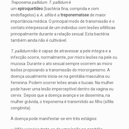
Treponema pallidum
.
T. pallidum
é
um
epiroquetídeo
(bactéria fina, comprida e com
endoflagelos) a
A. sífilis
é a
treponematose
de maior
importância médica. O principal modo de transmissão é o
contato interpessoal de um individuo com lesões sifilíticas
principalmente durante a relação sexual. Esta bactéria
também ainda não é cultivável.
T. pallidum
não é capaz de atravessar a pele integra e a
infecção ocorre, normalmente, por micro lesões na pele ou
mucosa. Durante o ato sexual sempre ocorrem as micro
lesões propiciando a transmissão do microrganismo. A
doença usualmente inicia-se na genitália masculina ou
feminina. Podem ocorrer leões anais e bucais. Na mulher
pode haver uma lesão imperceptível dentro da vagina ou
cervix. Depois que a doença avança e se dissemina, na
mulher grávida, o treponema é transmitido ao filho (sífilis
congênita).
A doença pode manifestar-se em três estágios: