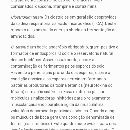
O tratamento consiste no uso de fármacos (TMD)
combinados: dapsona, rifampina e clofazimina.
Clostridium tetani
. Os clostrídios em geral são desprovidos
da cadeia respiratória via ácido tricarboxilico (TCA). Desta
maneira utilizam-se da energia obtida da fermentação de
aminoácidos.
C. tetani
é um bacilo anaeróbio obrigatório, gram-positivo e
formador de endósporos. O solo é o reservatório natural
destas bactérias. Assim usualmente, ocorre a
contaminação de ferimentos pelos esporos do solo.
Havendo a penetração profunda dos esporos, ocorre a
condição anóxica e os esporos germinam formando
bactérias produtoras da toxina tetânica (neurotoxina do
tétano) com ação sistêmica. Essa exotoxina possui
moléculas sinalizadoras inibitórias para o relaxamento
muscular causando paralisia rígida da musculatura
voluntária denominada paralisia espástica. Quando atinge
os músculos da boca gera uma condição denominada de
trismo (riso sardônico). Este quadro pode evoluir para uma