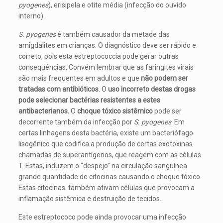
pyogenes
), erisipela e otite média (infecção do ouvido
interno).
S. pyogenes
é também causador da metade das
amigdalites em crianças. O diagnóstico deve ser rápido e
correto, pois esta estreptococcia pode gerar outras
consequências. Convém lembrar que as faringites virais
são mais frequentes em adultos e que
não podem ser
tratadas com antibióticos
. O
uso incorreto destas drogas
pode selecionar bactérias resistentes a estes
antibacterianos.
O
choque tóxico sistêmico
pode ser
decorrente também da infecção por
S. pyogenes
. Em
certas linhagens desta bactéria, existe um bacteriófago
lisogênico que codifica a produção de certas exotoxinas
chamadas de superantígenos, que reagem com as células
T. Estas, induzem o “despejo” na circulação sanguínea
grande quantidade de citocinas causando o choque tóxico.
Estas citocinas também ativam células que provocam a
inflamação sistêmica e destruição de tecidos.
Este estreptococo pode ainda provocar uma infecção