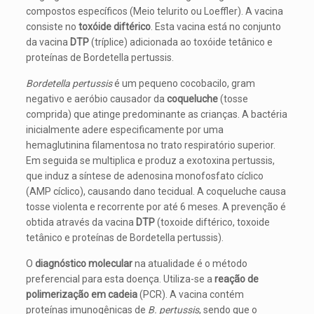
compostos específicos (Meio telurito ou Loeffler). A vacina
consiste no
toxóide diftérico
. Esta vacina está no conjunto
da vacina
DTP
(tríplice) adicionada ao toxóide tetânico e
proteínas de Bordetella pertussis.
Bordetella pertussis
é um pequeno cocobacilo, gram
negativo e aeróbio causador da
coqueluche
(tosse
comprida) que atinge predominante as crianças. A bactéria
inicialmente adere especificamente por uma
hemaglutinina filamentosa no trato respiratório superior.
Em seguida se multiplica e produz a exotoxina pertussis,
que induz a síntese de adenosina monofosfato cíclico
(AMP cíclico), causando dano tecidual. A coqueluche causa
tosse violenta e recorrente por até 6 meses. A prevenção é
obtida através da vacina
DTP
(toxoide diftérico, toxoide
tetânico e proteínas de Bordetella pertussis).
O
diagnóstico molecular
na atualidade é o método
preferencial para esta doença. Utiliza-se a
reação de
polimerização em cadeia
(PCR). A vacina contém
proteínas imunogênicas de
B. pertussis
, sendo que o