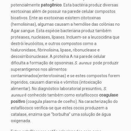
potencialmente
patogênico
. Esta bactéria produz diversas
exotoxinas além de possuir na parede celular compostos
bioativos. Ente as exotoxinas existem citotoxinas
(hemolisinas), algumas causam a hemólise das colônias no
Agar sangue. Esta espécie bacteriana produz também
proteases, nucleases, lípases. Incluem-se a leucocidina que
destrói leucócitos, e outros compostos como a
hialuronidase, fibrinolisina, lipase, ribonuclease e
desoxirribonuclease. A proteína A na parede celular
dificulta a formação de opsoninas.
S. aureus
pode produzir
superantigenos nos alimentos
contaminados(enterotoxinas) e se estes compostos forem
ingeridos, causam diarreia e vômitos (intoxicação
alimentar). No diagnóstico laboratorial presuntivo,
S.
aureus
é conhecido também como estafilococo
coagulase
positivo
(coagula plasma de coelho). Na caracterização do
estafilococo verifica-se que estes cocos produzem a
catalase, enzima que “borbulha” uma solução de água
oxigenada.