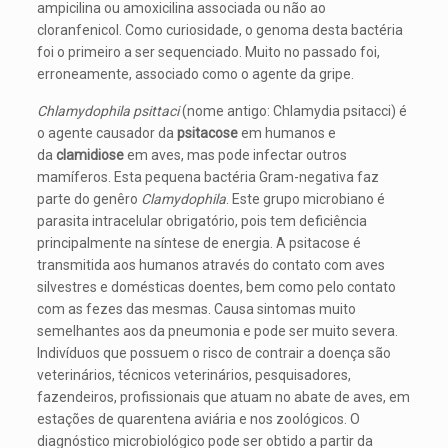
ampicilina ou amoxicilina associada ou não ao
cloranfenicol. Como curiosidade, o genoma desta bactéria
foi o primeiro a ser sequenciado. Muito no passado foi,
erroneamente, associado como o agente da gripe.
Chlamydophila psittaci
(nome antigo: Chlamydia psitacci) é
o agente causador da
psitacose
em humanos e
da
clamidiose
em aves, mas pode infectar outros
mamíferos. Esta pequena bactéria Gram-negativa faz
parte do genêro
Clamydophila
. Este grupo microbiano é
parasita intracelular obrigatório, pois tem deficiência
principalmente na síntese de energia. A psitacose é
transmitida aos humanos através do contato com aves
silvestres e domésticas doentes, bem como pelo contato
com as fezes das mesmas. Causa sintomas muito
semelhantes aos da pneumonia e pode ser muito severa.
Indivíduos que possuem o risco de contrair a doença são
veterinários, técnicos veterinários, pesquisadores,
fazendeiros, profissionais que atuam no abate de aves, em
estações de quarentena aviária e nos zoológicos. O
diagnóstico microbiológico pode ser obtido a partir da