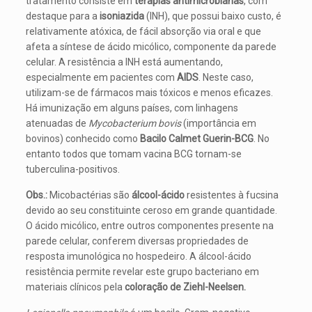
tratamento consiste em
terapias antimicrobianas
, com
destaque para a
isoniazida
(INH), que possui baixo custo, é
relativamente atóxica, de fácil absorção via oral e que
afeta a síntese de ácido micólico, componente da parede
celular. A resistência a INH está aumentando,
especialmente em pacientes com
AIDS
. Neste caso,
utilizam-se de fármacos mais tóxicos e menos eficazes.
Há imunização em alguns países, com linhagens
atenuadas de
Mycobacterium bovis
(importância em
bovinos) conhecido como
Bacilo Calmet Guerin-BCG
. No
entanto todos que tomam vacina BCG tornam-se
tuberculina-positivos.
Obs.:
Micobactérias são
álcool-ácido
resistentes à fucsina
devido ao seu constituinte ceroso em grande quantidade.
O ácido micólico, entre outros componentes presente na
parede celular, conferem diversas propriedades de
resposta imunológica no hospedeiro. A álcool-ácido
resistência permite revelar este grupo bacteriano em
materiais clínicos pela
coloração de Ziehl-Neelsen.