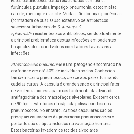
Estes estafilococos estão relacionados com acne,
furúnculos, pústulas, impetigo, pneumonia, osteomielite,
cardite, meningite e artrite. Muitas são doenças piogênicas
(formadora de pus). O uso extensivo de antibióticos
selecionou linhagens de
S. aureus
e
S.
epidermidis
resistentes aos antibióticos, sendo atualmente
a principal problemática destas infecções em pacientes
hospitalizados ou indivíduos com fatores favoráveis a
infecções.
Streptococcus pneumoniae
é um patógeno encontrado na
orofaringe em até 40% de indivíduos sadios. Conhecido
também como pneumococo, cresce aos pares formando
cadeias curtas. A cápsula é grande sendo o principal fator
de virulência por escapar mais facilmente da atividade
antifagocitária dos macrófagos alveolares. Existem cerca
de 90 tipos estruturais da cápsula polissacarídica dos
pneumococos. No entanto, 23 tipos capsulares são os
principais causadores da
pneumonia pneumococcica
e
portanto são os tipos incluídos na vacinação humana.
Estas bactérias invadem os tecidos alveolares,