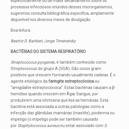
especificamente ou de maior detalhamento sobre os
processos infecciosos oriundos desses microrganismos,
sugerimos consulta bibliográfica específica, amplamente
disponível nos diversos meios de divulgação.
Boa leitura.
Beatriz D. Barbieri, Jorge Timenetsky
BACTÉRIAS DO SISTEMA RESPIRATÓRIO
Streptococcus pyogene
s, é também conhecido como
Streptococcus do grupo A (SGA). São cocos gram-
positivos que crescem formando usualmente cadeias. É o
agente etiológico da
faringite estreptocóccica
ou
“amigdalite estreptocóccica”. Estas bactérias causam a β-
hemólise quando crescem em Ágar Sangue, por
produzirem uma citotoxina que lisa as hemácias. Esta
bactéria está associada a outras patologias como a
infecção das glândulas mamárias (mastite), pioderma ou
impetigo (o impetigo pode ser também causado
por
Staphylococcus aureus
ou estar associado com
S.