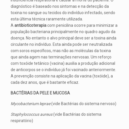
insuficiência respiratória e causar a morte do paciente. O
diagnóstico é baseado nos sintomas e na detecção da
toxina no sangue ou tecidos do indivíduo infectado, sendo
esta última técnica raramente utilizada.
A
antibioticoterapia
com penicilina ocorre para minimizar a
população bacteriana principalmente no quadro agudo da
doença. No entanto o alvo principal deve ser a toxina ainda
circulante no indivíduo. Esta ainda pode ser neutralizada
com soros específicos, mas não as moléculas da toxina
que ainda agem nas terminações nervosas. Um reforço
com toxóide tetânico (vacina) auxilia a produção adicional
de anticorpos se o indivíduo já foi vacinado anteriormente.
A prevenção consiste na aplicação da vacina (toxóide), a
cada dez anos, que é bastante eficaz.
BACTÉRIAS DA PELE E MUCOSA
Mycobacterium leprae
(vide Bactérias do sistema nervoso)
Staphylococcus aureus
(vide Bactérias do sistema
respiratório)