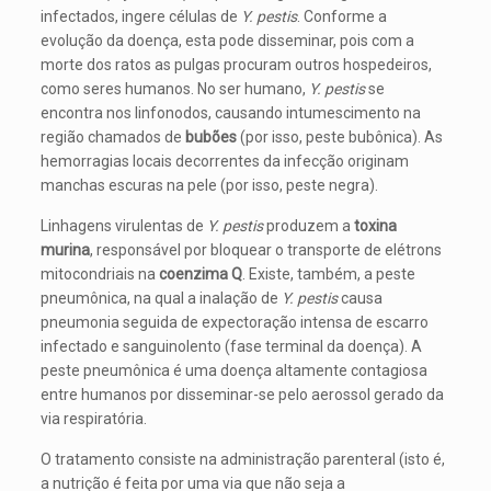
infectados, ingere células de
Y. pestis
. Conforme a
evolução da doença, esta pode disseminar, pois com a
morte dos ratos as pulgas procuram outros hospedeiros,
como seres humanos. No ser humano,
Y. pestis
se
encontra nos linfonodos, causando intumescimento na
região chamados de
bubões
(por isso, peste bubônica). As
hemorragias locais decorrentes da infecção originam
manchas escuras na pele (por isso, peste negra).
Linhagens virulentas de
Y. pestis
produzem a
toxina
murina
, responsável por bloquear o transporte de elétrons
mitocondriais na
coenzima Q
. Existe, também, a peste
pneumônica, na qual a inalação de
Y. pestis
causa
pneumonia seguida de expectoração intensa de escarro
infectado e sanguinolento (fase terminal da doença). A
peste pneumônica é uma doença altamente contagiosa
entre humanos por disseminar-se pelo aerossol gerado da
via respiratória.
O tratamento consiste na administração parenteral (isto é,
a nutrição é feita por uma via que não seja a