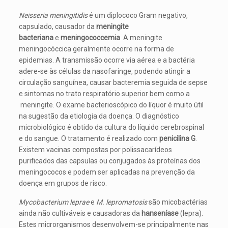
Neisseria meningitidis
é um diplococo Gram negativo,
capsulado, causador da
meningite
bacteriana
e
meningococcemia
. A meningite
meningocóccica geralmente ocorre na forma de
epidemias. A transmissão ocorre via aérea e a bactéria
adere-se às células da nasofaringe, podendo atingir a
circulação sanguínea, causar bacteremia seguida de sepse
e sintomas no trato respiratório superior bem como a
meningite. O exame bacterioscópico do líquor é muito útil
na sugestão da etiologia da doença. O diagnóstico
microbiológico é obtido da cultura do líquido cerebrospinal
e do sangue. O tratamento é realizado com
penicilina G
.
Existem vacinas compostas por polissacarídeos
purificados das capsulas ou conjugados às proteínas dos
meningococos e podem ser aplicadas na prevenção da
doença em grupos de risco.
Mycobacterium leprae
e
M. lepromatosis
são micobactérias
ainda não cultiváveis e causadoras da
hanseníase
(lepra).
Estes microrganismos desenvolvem-se principalmente nas