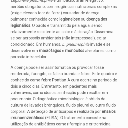
Legionella pneumophila
é um bacilo, Gram-negativo,
aeróbio obrigatório, com exigências nutricionais complexas
(exige elevado teor de ferro) causador de doença
pulmonar conhecida como
legionelose
ou
doença dos
legionários
. O bacilo é transmitido pela água, sendo
relativamente resistente ao calor e à cloração. Dissemina-
se por aerossóis ambientais (não interpessoal), ex: ar
condicionado. Em humanos,
L. pneumophila
invade e se
desenvolve em
macrófagos
e
monócitos
alveolares, como
parasita intracelular.
A doença pode ser assintomática ou provocar tosse
moderada, faringite, cefaleia branda e febre. Este quadro é
conhecido como
febre Pontiac
. A cura ocorre no período de
dois a cinco dias. Entretanto, em pacientes mais
vulneráveis, como idosos, a infecção pode resultar em
pneumonia. O diagnóstico microbiológico é obtido da
cultura de lavados brônquicos, fluido pleural ou outro fluido
corporal. A detecção de anticorpos é realizada por
ensaios
imunoenzimáticos
(ELISA). O tratamento consiste na
utilização de antibióticos como rifampina e eritromicina