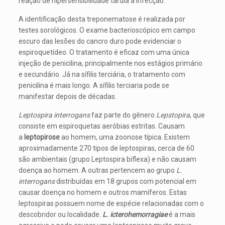
reação de hipersensibilidade tardia à infecção.
A identificação desta treponematose é realizada por
testes sorológicos. O exame bacterioscópico em campo
escuro das lesões do cancro duro pode evidenciar o
espiroquetídeo. O tratamento é eficaz com uma única
injeção de penicilina, principalmente nos estágios primário
e secundário. Já na sífilis terciária, o tratamento com
penicilina é mais longo. A sífilis terciaria pode se
manifestar depois de décadas.
Leptospira interrogans
faz parte do gênero
Lepstopira
, que
consiste em espiroquetas aeróbias estritas. Causam
a
leptopirose
ao homem, uma zoonose típica. Existem
aproximadamente 270 tipos de leptospiras, cerca de 60
são ambientais (grupo Leptospira biflexa) e não causam
doença ao homem. A outras pertencem ao grupo
L.
interrogans
distribuídas em 18 grupos com potencial em
causar doença no homem e outros mamíferos. Estas
leptospiras possuem nome de espécie relacionadas com o
descobridor ou localidade.
L. icterohemorragiae
é a mais