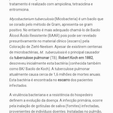
tratamento é realizado com ampicilina, tetraciclina e
eritromicina.
Mycobacterium tuberculosis
(Micobacteria) é um bacilo que
se corado pelo método de Gram, apresenta-se gram
positivo. No entanto é mais adequado chamá-lo de Bacilo
Álcool Ácido Resistente (BAAR) pois pode ser revelado
presuntivamente no material clínico (escarro) pela
Coloração de Ziehl-Neelsen. Apesar de existirem centenas
de microbactérias,
M. tuberculosis
é o principal causador
da
tuberculose pulmonar
(TB).
Robert Koch em 1882
,
descreveu inicialmente esta bactéria (conhecida também
como BK/ Bacilo de Koch). A tuberculose pulmonar
atualmente causa cerca de 1,6 milhões de mortes anuais.
Esta bactéria é encontrada no
escarro
dos pacientes
infectados.
A virulência bacteriana e a resistência do hospedeiro
definem a evolução da doença. A infecção primária, ocorre
pela inalação de gotículas de saliva (fomites) infectadas,
provenientes de indivíduos doentes. Instaladas no pulmão,