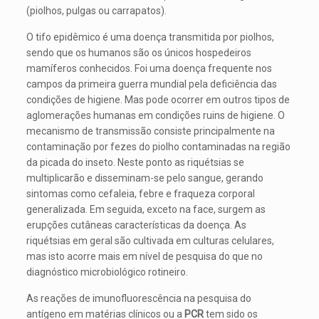
(piolhos, pulgas ou carrapatos).
O tifo epidêmico é uma doença transmitida por piolhos,
sendo que os humanos são os únicos hospedeiros
mamíferos conhecidos. Foi uma doença frequente nos
campos da primeira guerra mundial pela deficiência das
condições de higiene. Mas pode ocorrer em outros tipos de
aglomerações humanas em condições ruins de higiene. O
mecanismo de transmissão consiste principalmente na
contaminação por fezes do piolho contaminadas na região
da picada do inseto. Neste ponto as riquétsias se
multiplicarão e disseminam-se pelo sangue, gerando
sintomas como cefaleia, febre e fraqueza corporal
generalizada. Em seguida, exceto na face, surgem as
erupções cutâneas características da doença. As
riquétsias em geral são cultivada em culturas celulares,
mas isto acorre mais em nível de pesquisa do que no
diagnóstico microbiológico rotineiro.
As reações de imunofluorescência na pesquisa do
antígeno em matérias clínicos ou a
PCR
tem sido os