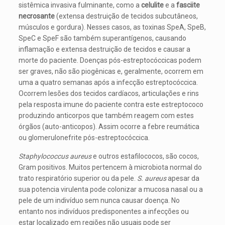
sistêmica invasiva fulminante, como a
celulite
e a
fasciite
necrosante
(extensa destruição de tecidos subcutâneos,
músculos e gordura). Nesses casos, as toxinas SpeA, SpeB,
SpeC e SpeF são também superantígenos, causando
inflamação e extensa destruição de tecidos e causar a
morte do paciente. Doenças pós-estreptocóccicas podem
ser graves, não são piogênicas e, geralmente, ocorrem em
uma a quatro semanas após a infecção estreptocóccica.
Ocorrem lesões dos tecidos cardíacos, articulações e rins
pela resposta imune do paciente contra este estreptococo
produzindo anticorpos que também reagem com estes
órgãos (auto-anticopos). Assim ocorre a febre reumática
ou glomerulonefrite pós-estreptocóccica.
Staphylococcus aureus
e outros estafilococos, são cocos,
Gram positivos. Muitos pertencem à microbiota normal do
trato respiratório superior ou da pele.
S. aureus
apesar da
sua potencia virulenta pode colonizar a mucosa nasal ou a
pele de um indivíduo sem nunca causar doença. No
entanto nos indivíduos predisponentes a infecções ou
estar localizado em regiões não usuais pode ser