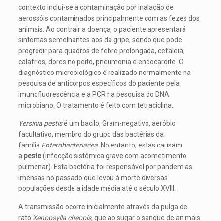
contexto inclui-se a contaminação por inalação de
aerossóis contaminados principalmente com as fezes dos
animais. Ao contrair a doença, o paciente apresentará
sintomas semelhantes aos da gripe, sendo que pode
progredir para quadros de febre prolongada, cefaleia,
calafrios, dores no peito, pneumonia e endocardite. O
diagnóstico microbiológico é realizado normalmente na
pesquisa de anticorpos específicos do paciente pela
imunofluorescência e a PCR na pesquisa do DNA
microbiano. O tratamento é feito com tetraciclina.
Yersinia pestis
é um bacilo, Gram-negativo, aeróbio
facultativo, membro do grupo das bactérias da
família
Enterobacteriacea
. No entanto, estas causam
a
peste
(infecção sistêmica grave com acometimento
pulmonar). Esta bactéria foi responsável por pandemias
imensas no passado que levou à morte diversas
populações desde a idade média até o século XVIII.
A transmissão ocorre inicialmente através da pulga de
rato
Xenopsylla cheopis
, que ao sugar o sangue de animais